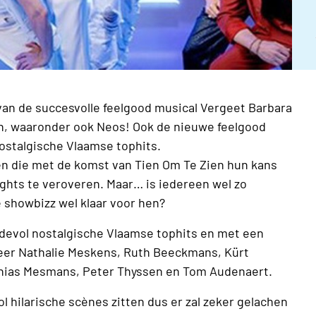
 van de succesvolle feelgood musical Vergeet Barbara
n, waaronder ook Neos! Ook de nieuwe feelgood
ostalgische Vlaamse tophits.
den die met de komst van Tien Om Te Zien hun kans
ights te veroveren. Maar… is iedereen wel zo
 showbizz wel klaar voor hen?
rdevol nostalgische Vlaamse tophits en met een
er Nathalie Meskens, Ruth Beeckmans, Kürt
thias Mesmans, Peter Thyssen en Tom Audenaert.
ol hilarische scènes zitten dus er zal zeker gelachen