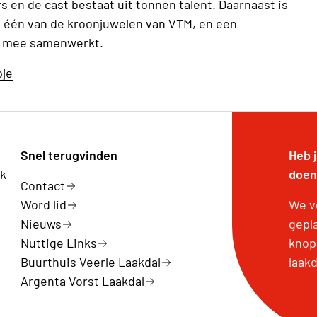
 en de cast bestaat uit tonnen talent. Daarnaast is
jd één van de kroonjuwelen van VTM, en een
g mee samenwerkt.
pje
Snel terugvinden
Heb 
rk
doen
Contact
Word lid
We v
Nieuws
gepla
Nuttige Links
knop:
Buurthuis Veerle Laakdal
laak
Argenta Vorst Laakdal