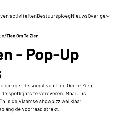
jven activiteiten
Bestuursploeg
Nieuws
Overige
/
ten
Tien Om Te Zien
en - Pop-Up
s
den die met de komst van Tien Om Te Zien
 de spotlights te veroveren. Maar… is
En is de Vlaamse showbizz wel klaar
olang de voorraad strekt.