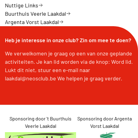
Nuttige Links
Buurthuis Veerle Laakdal
Argenta Vorst Laakdal
Heb je interesse in onze club? Zin om mee te doen?
We verwelkomen je graag op een van onze geplande
activiteiten. Je kan lid worden via de knop: Word lid.
Lukt dit niet, stuur een e-mail naar
laakdal@neosclub.be We helpen je graag verder.
Sponsoring door 't Buurthuis
Sponsoring door Argenta
Veerle Laakdal
Vorst Laakdal