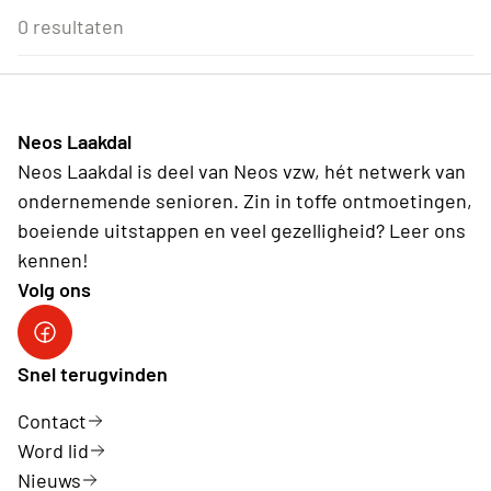
Eenmalig
Voor Neos leden van de eigen afdeling
3
4
5
6
7
8
9
0 resultaten
Daguitstappen en bedrijfsbezoeken
Wederkerend
10
11
12
13
14
15
16
Reis
17
18
19
20
21
22
23
Antwerpen
24
25
26
27
28
29
30
31
1
2
3
4
5
6
Neos Laakdal
Vandaag
Wissen
Neos Laakdal is deel van Neos vzw, hét netwerk van
ondernemende senioren. Zin in toffe ontmoetingen,
boeiende uitstappen en veel gezelligheid? Leer ons
kennen!
Volg ons
Neos Laakdal
Snel terugvinden
Contact
Word lid
Nieuws