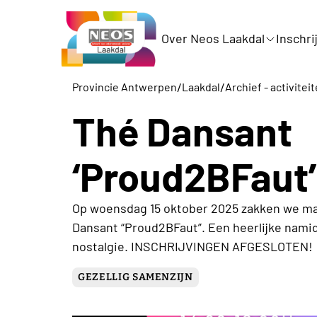
Over Neos Laakdal
Inschri
/
/
Provincie Antwerpen
Laakdal
Archief - activitei
Thé Dansant
‘Proud2BFaut’
Op woensdag 15 oktober 2025 zakken we mas
Dansant “Proud2BFaut”. Een heerlijke namid
nostalgie. INSCHRIJVINGEN AFGESLOTEN!
GEZELLIG SAMENZIJN