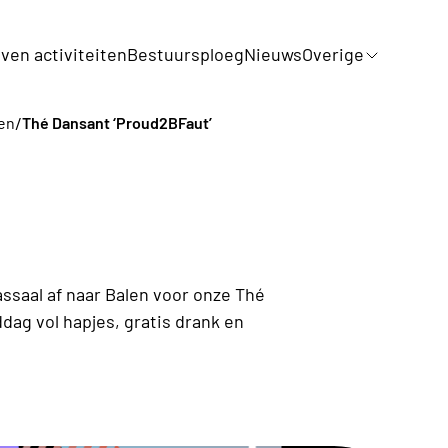
jven activiteiten
Bestuursploeg
Nieuws
Overige
/
ten
Thé Dansant ‘Proud2BFaut’
saal af naar Balen voor onze Thé
dag vol hapjes, gratis drank en