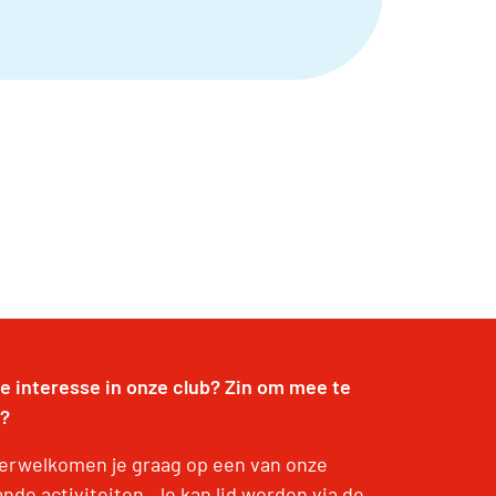
je interesse in onze club? Zin om mee te
?
erwelkomen je graag op een van onze
nde activiteiten. Je kan lid worden via de