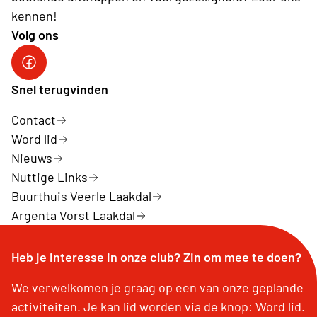
kennen!
Volg ons
Neos Laakdal
Snel terugvinden
Contact
Word lid
Nieuws
Nuttige Links
Buurthuis Veerle Laakdal
Argenta Vorst Laakdal
Heb je interesse in onze club? Zin om mee te doen?
We verwelkomen je graag op een van onze geplande
activiteiten. Je kan lid worden via de knop: Word lid.