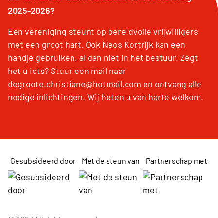
2025-2026?
Een vereniging steunt op bereidvolle vrijwilligers
met een groot hart. Ook Neos Kortrijk kan een
handje gebruiken, al dan niet in het bestuur. Zegt
het u iets? Stuur een mail naar
degroote.christiane@hotmail.com en ontvang alle
nodige inlichtingen. Wij heten u van harte welkom.
Gesubsideerd door
Met de steun van
Partnerschap met