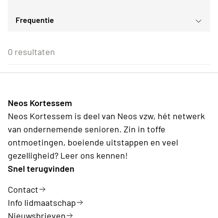
augustus
2026
Frequentie
Voor iedereen
ma
di
wo
do
vr
za
zo
Voor alle Neos leden
27
28
29
30
31
1
2
Eenmalig
Voor Neos leden van de eigen afdeling
3
4
5
6
7
8
9
0 resultaten
Wederkerend
10
11
12
13
14
15
16
17
18
19
20
21
22
23
24
25
26
27
28
29
30
31
1
2
3
4
5
6
Neos Kortessem
Vandaag
Wissen
Neos Kortessem is deel van Neos vzw, hét netwerk
van ondernemende senioren. Zin in toffe
ontmoetingen, boeiende uitstappen en veel
gezelligheid? Leer ons kennen!
Snel terugvinden
Contact
Info lidmaatschap
Nieuwsbrieven