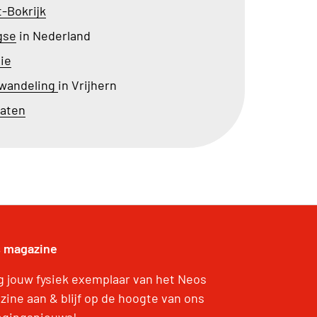
-Bokrijk
gse
in Nederland
ie
swandeling
in Vrijhern
Maten
 magazine
g jouw fysiek exemplaar van het Neos
zine aan & blijf op de hoogte van ons
gingsnieuws!