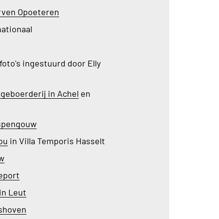
rven Opoeteren
ationaal
foto's ingestuurd door Elly
geboerderij in Achel
en
aspengouw
ou
in Villa Temporis Hasselt
uw
eport
in Leut
lshoven