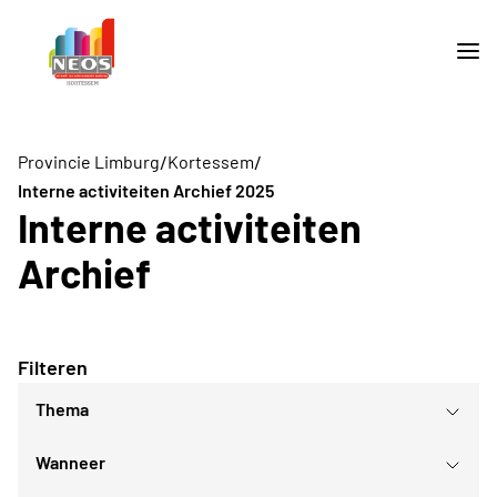
/
/
Provincie Limburg
Kortessem
Interne activiteiten Archief 2025
Interne activiteiten
Archief
Filteren
Thema
Wanneer
Kunst van leden, eigen cultuuruitingen en
volksspelen