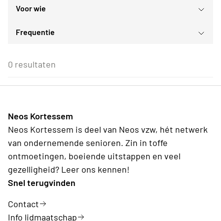
Voor wie
Sport- en bewegingsactiviteiten
augustus
2026
Frequentie
Voor iedereen
ma
di
wo
do
vr
za
zo
Voor alle Neos leden
27
28
29
30
31
1
2
Eenmalig
Voor Neos leden van de eigen afdeling
3
4
5
6
7
8
9
0 resultaten
Wederkerend
10
11
12
13
14
15
16
17
18
19
20
21
22
23
24
25
26
27
28
29
30
31
1
2
3
4
5
6
Neos Kortessem
Vandaag
Wissen
Neos Kortessem is deel van Neos vzw, hét netwerk
van ondernemende senioren. Zin in toffe
ontmoetingen, boeiende uitstappen en veel
gezelligheid? Leer ons kennen!
Snel terugvinden
Contact
Info lidmaatschap