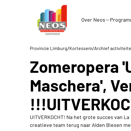
Over Neos
Progra
/
/
Provincie Limburg
Kortessem
Archief activitei
Zomeropera 'U
Maschera', Ver
!!!UITVERKOC
UITVERKOCHT! Na het grote succes van La Tr
creatieve team terug naar Alden Biesen m