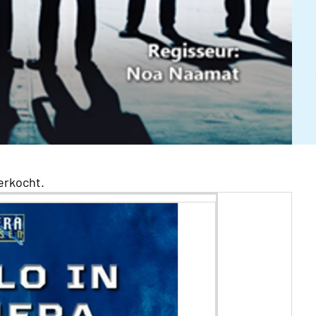
verkocht
.