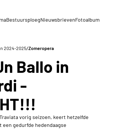
mma
Bestuursploeg
Nieuwsbrieven
Fotoalbum
/
ten 2024-2025
Zomeropera
n Ballo in
di -
HT!!!
aviata vorig seizoen, keert hetzelfde
et een gedurfde hedendaagse