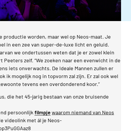
te productie worden, maar wel op Neos-maat. Je
 in een zee van super-de-luxe licht en geluid.
aarvan we ondertussen weten dat je er zowel klein
Bart Peeters zelf. “We zoeken naar een evenwicht in de
eens iets onverwachts. De Ideale Mannen zullen er
ok ik mogelijk nog in topvorm zal zijn. Er zal ook wel
gewoonte tevens een overdonderend koor.”
, die het 45-jarig bestaan van onze bruisende
gend persoonlijk
filmpje
waarom niemand van Neos
de videolink met ál je Neos-
=bp3PuGGAaz8