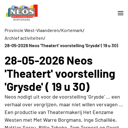
/
/
Provincie West-Vlaanderen
Kortemark
/
Archief activiteiten
28-05-2026 Neos 'Theatert' voorstelling 'Grysde' ( 19 u 30)
28-05-2026 Neos
'Theatert' voorstelling
'Grysde' ( 19 u 30)
Neos nodigt uit voor de voorstelling ‘Grysde’ ... een
verhaal over vergrijzen, maar niet willen vervagen ...
Een productie van Theatermakerij Het Eenzame
Westen met Met Warre Borgmans, Inge Schaillée,
Mattias Sercu, Billie Tcheke, Tom Ternest en Geert