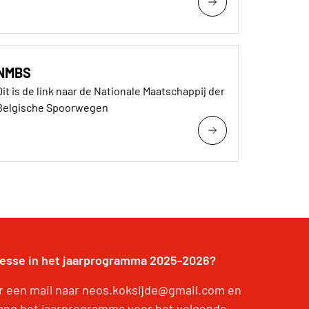
NMBS
Dit is de link naar de Nationale Maatschappij der
Belgische Spoorwegen
resse in het jaarprogramma 2025-2026?
r een mail naar neos.koksijde@gmail.com en
ang het jaarprogramma voor het volgende