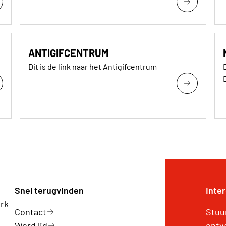
ANTIGIFCENTRUM
Dit is de link naar het Antigifcentrum
Snel terugvinden
Inte
erk
Contact
Stuu
Word lid
ontv