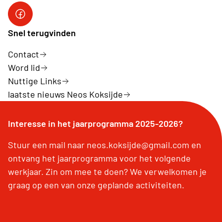
facebook koksijde
Snel terugvinden
Contact
Word lid
Nuttige Links
laatste nieuws Neos Koksijde
Interesse in het jaarprogramma 2025-2026?
Stuur een mail naar neos.koksijde@gmail.com en
ontvang het jaarprogramma voor het volgende
werkjaar. Zin om mee te doen? We verwelkomen je
graag op een van onze geplande activiteiten.