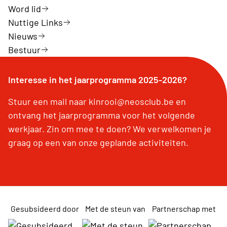
Word lid
Nuttige Links
Nieuws
Bestuur
Interesse in het jaarprogramma 2025-2026?
Stuur een mail naar kinrooi@neosclub.be en
ontvang het jaarprogramma voor het volgende
werkjaar. Zin om mee te doen? We verwelkomen je
graag op een van onze geplande activiteiten.
Gesubsideerd door
Met de steun van
Partnerschap met