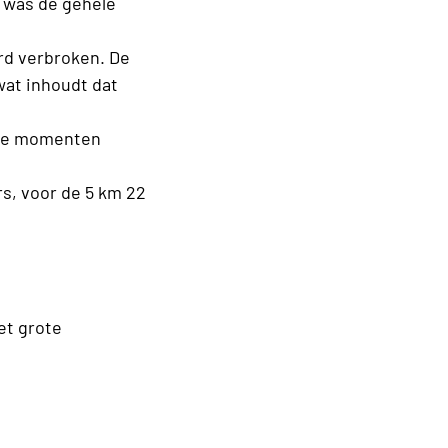
n was de gehele
rd verbroken. De
wat
inhoudt
dat
ooie momenten
s, voor de 5 km 22
et grote