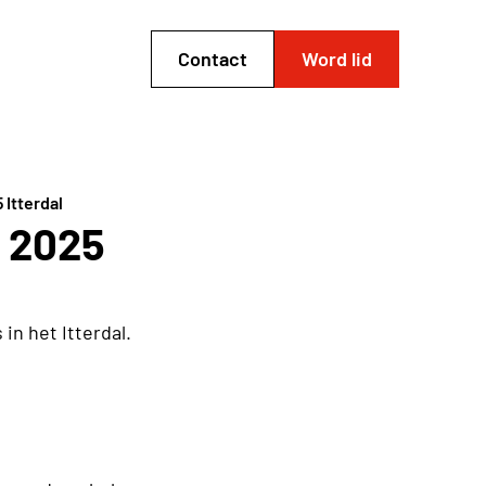
Contact
Word lid
Itterdal
 2025
 het Itterdal.