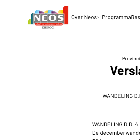
Over Neos
Programma
Bes
Provinc
Vers
WANDELING D.D
WANDELING D.D. 4
De decemberwandel