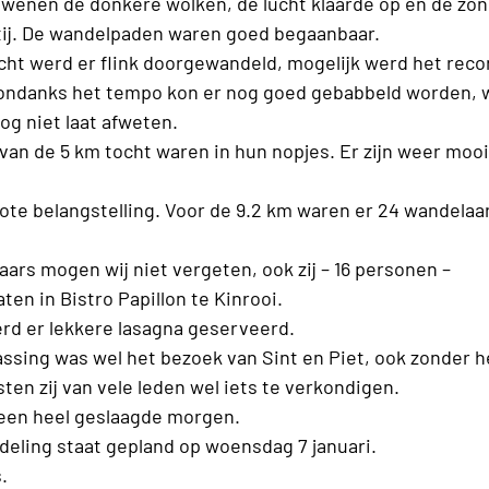
rdwenen de donkere wolken, de lucht klaarde op en de zo
j.
De wandelpaden waren goed begaanbaar.
cht
werd
er flink doorgewandeld, mogelijk werd het reco
 ondanks het tempo kon er nog goed gebabbeld worden, 
og niet laat afweten.
van de 5 km tocht waren in hun nopjes. Er zijn weer m
ote belangstelling. Voor de 9.2 km waren er 24 wandelaar
ars mogen wij niet vergeten, ook zij – 16 personen –
aten in Bistro Papillon te Kinrooi.
rd er lekkere
lasagna
geserveerd.
assing was wel het bezoek van Sint en Piet, ook zonder h
ten zij van vele leden
wel iets te verkondigen.
r een heel geslaagde morgen.
eling staat gepland op woensdag 7 januari.
.