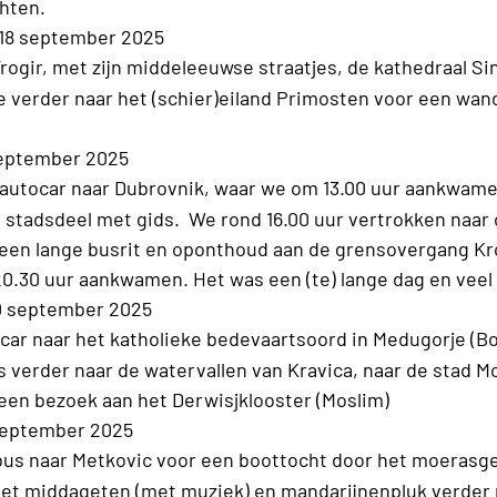
hten.
18 september 2025
rogir, met zijn middeleeuwse straatjes, de kathedraal Si
e verder naar het (schier)eiland Primosten voor een wan
september 2025
 autocar naar Dubrovnik, waar we om 13.00 uur aankwam
 stadsdeel met gids. We rond 16.00 uur vertrokken naar 
een lange busrit en oponthoud aan de grensovergang Kro
0.30 uur aankwamen. Het was een (te) lange dag en veel
0 september 2025
ocar naar het katholieke bedevaartsoord in Medugorje (B
s verder naar de watervallen van Kravica, naar de stad Mo
 een bezoek aan het Derwisjklooster (Moslim)
september 2025
bus naar Metkovic voor een boottocht door het moerasg
 het middageten (met muziek) en mandarijnenpluk verder 