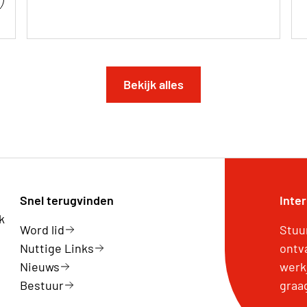
Bekijk alles
Snel terugvinden
Inte
k
Word lid
Stuu
Nuttige Links
ontv
Nieuws
werk
Bestuur
graa