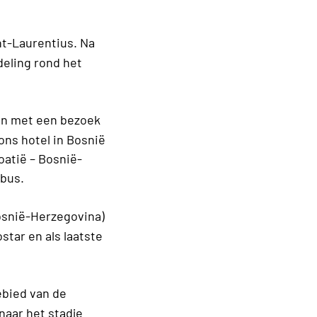
nt-Laurentius. Na
deling rond het
en met een bezoek
ons hotel in Bosnië
atië – Bosnië-
 bus.
osnië-Herzegovina)
star en als laatste
ebied van de
naar het stadje