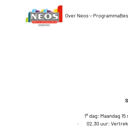
Over Neos
Programma
Bes
S
e
1
dag: Maandag 15
·
02.30 uur: Vertrek