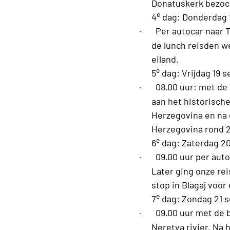
Donatuskerk bezoc
e
4
dag: Donderdag 
·
Per autocar naar T
de lunch reisden w
eiland.
e
5
dag: Vrijdag 19 
·
08.00 uur: met de
aan het historische
Herzegovina en na 
Herzegovina rond 2
e
6
dag: Zaterdag 2
·
09.00 uur per aut
Later ging onze rei
stop in Blagaj voor
e
7
dag: Zondag 21 
·
09.00 uur met de 
Neretva rivier. Na