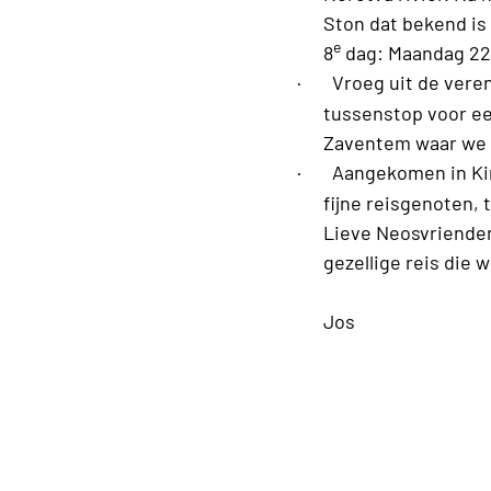
Ston dat bekend is
e
8
dag: Maandag 22
·
Vroeg uit de vere
tussenstop voor ee
Zaventem waar we ro
·
Aangekomen in Kin
fijne reisgenoten, 
Lieve Neosvrienden 
gezellige reis die
Jos