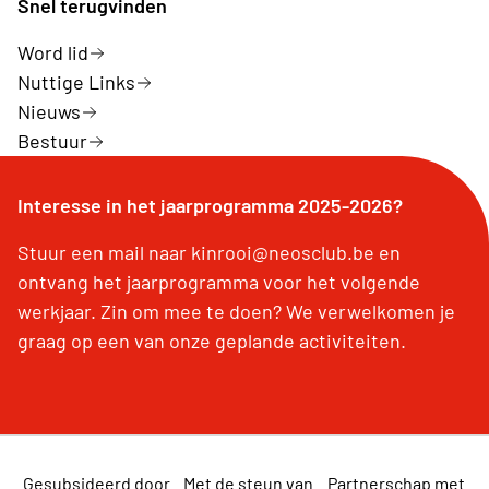
Snel terugvinden
Word lid
Nuttige Links
Nieuws
Bestuur
Interesse in het jaarprogramma 2025-2026?
Stuur een mail naar kinrooi@neosclub.be en
ontvang het jaarprogramma voor het volgende
werkjaar. Zin om mee te doen? We verwelkomen je
graag op een van onze geplande activiteiten.
Gesubsideerd door
Met de steun van
Partnerschap met