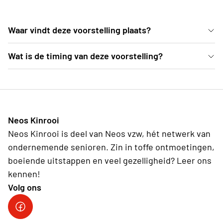
Waar vindt deze voorstelling plaats?
De voorstelling gaat door in Landcommanderij Alden
Wat is de timing van deze voorstelling?
Biesen (Kasteelstraat 6, 3740 Bilzen). Opgelet: Het
14u00—Publieksbar is open 14u30—Toegang tot de
gaat om een openluchtvoorstelling. De binnenkoer
tribune 15u00—Aanvang van de voorstelling 16u35—
van het waterkasteel, waar de voorstelling
Einde voorstelling (geen pauze)
doorgaat, is wel overdekt. We adviseren om je te
Neos Kinrooi
kleden naargelang de weersomstandigheden. Een
Neos Kinrooi is deel van Neos vzw, hét netwerk van
dekentje of een extra trui is geen overbodige luxe.
ondernemende senioren. Zin in toffe ontmoetingen,
De wandeling naar de binnenkoer vanaf de parking
boeiende uitstappen en veel gezelligheid? Leer ons
duurt ca. 10 minuutjes.
kennen!
Volg ons
Neos Kinrooi