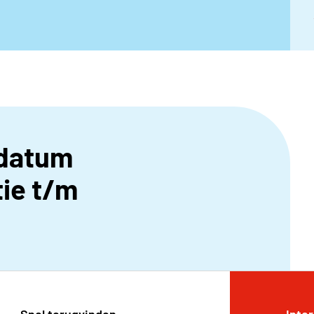
fdatum
ie t/m
Snel terugvinden
Inte