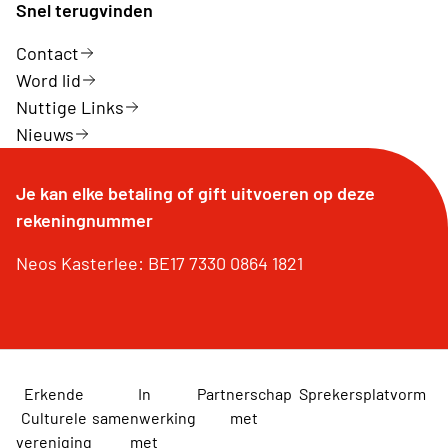
Snel terugvinden
Contact
Word lid
Nuttige Links
Nieuws
Je kan elke betaling of gift uitvoeren op deze
rekeningnummer
Neos Kasterlee: BE17 7330 0864 1821
Erkende
In
Partnerschap
Sprekersplatvorm
Culturele
samenwerking
met
vereniging
met