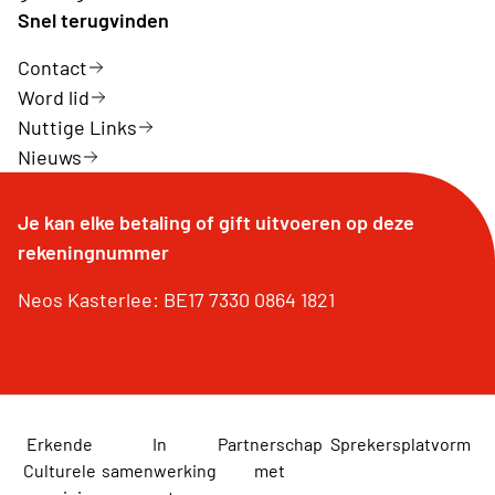
Snel terugvinden
Contact
Word lid
Nuttige Links
Nieuws
Je kan elke betaling of gift uitvoeren op deze
rekeningnummer
Neos Kasterlee: BE17 7330 0864 1821
Erkende
In
Partnerschap
Sprekersplatvorm
Culturele
samenwerking
met