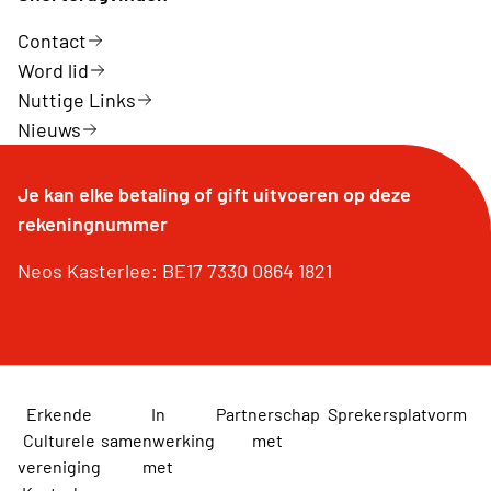
Contact
Word lid
Nuttige Links
Nieuws
Je kan elke betaling of gift uitvoeren op deze
rekeningnummer
Neos Kasterlee: BE17 7330 0864 1821
Erkende
In
Partnerschap
Sprekersplatvorm
Culturele
samenwerking
met
vereniging
met