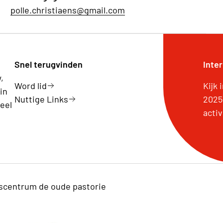
polle.christiaens@gmail.com
Snel terugvinden
Inte
,
Word lid
Kijk
in
Nuttige Links
2025
eel
activ
centrum de oude pastorie