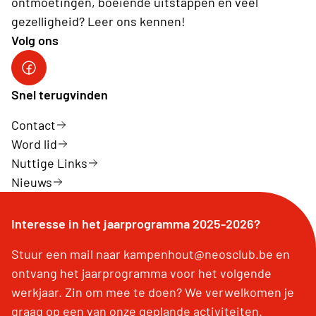
ontmoetingen, boeiende uitstappen en veel
gezelligheid? Leer ons kennen!
Volg ons
Snel terugvinden
Contact
Word lid
Nuttige Links
Nieuws
Interesse in het jaarprogramma 2025-2026?
Stuur een mail naar kampenhout@neosclub.be en
ontvang het jaarprogramma voor het volgende
werkjaar. Zin om mee te doen? We verwelkomen je
graag op een van onze geplande activiteiten.