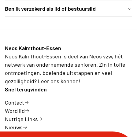
Alle 50-plussers zijn welkom, hou er wel rekening
Ben ik verzekerd als lid of bestuurslid
mee dat vele activiteiten op werkdagen en tijdens
Als lid en/of bestuurslid ben je verzekerd via Neos
de werkuren plaats vinden.
voor ongevallen voor alle activiteiten, vanaf je de
thuis de deur uitgaat tot je terug thuis komt.
Neos Kalmthout-Essen
Registreer daarom altijd tijdig je deelname aan een
Neos Kalmthout-Essen is deel van Neos vzw, hét
activiteit.
netwerk van ondernemende senioren. Zin in toffe
ontmoetingen, boeiende uitstappen en veel
gezelligheid? Leer ons kennen!
Snel terugvinden
Contact
Word lid
Nuttige Links
Nieuws