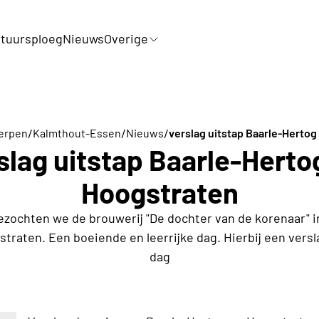
tuursploeg
Nieuws
Overige
/
/
/
erpen
Kalmthout-Essen
Nieuws
verslag uitstap Baarle-Herto
slag uitstap Baarle-Herto
Hoogstraten
bezochten we de brouwerij "De dochter van de korenaar" i
gstraten. Een boeiende en leerrijke dag. Hierbij een vers
dag