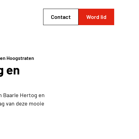
Contact
Word lid
g en Hoogstraten
g en
n Baarle Hertog en
lag van deze mooie