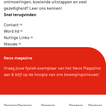
ontmoetingen, boeiende uitstappen en veel
gezelligheid? Leer ons kennen!
Snel terugvinden
Contact
Word lid
Nuttige Links
Nieuws
Neos magazine
Vraag jouw fysiek exemplaar van het Neos Magazine
aan & blijf op de hoogte van ons bewegingsnieuws!
Sponsor
Sponsor
Sponsor
Sponsor
Sponsor