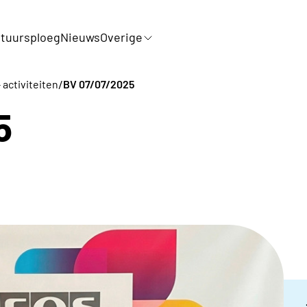
tuursploeg
Nieuws
Overige
/
 activiteiten
BV 07/07/2025
5