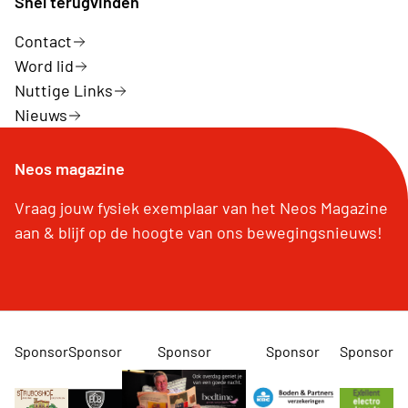
Snel terugvinden
Contact
Word lid
Nuttige Links
Nieuws
Neos magazine
Vraag jouw fysiek exemplaar van het Neos Magazine
aan & blijf op de hoogte van ons bewegingsnieuws!
Sponsor
Sponsor
Sponsor
Sponsor
Sponsor