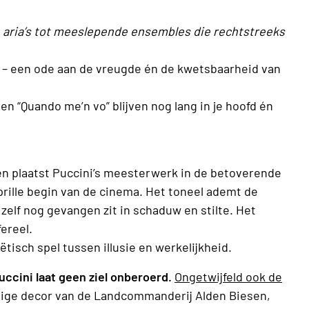
e aria’s tot meeslepende ensembles die rechtstreeks
ch – een ode aan de vreugde én de kwetsbaarheid van
n “Quando me’n vo” blijven nog lang in je hoofd én
n plaatst Puccini’s meesterwerk in de betoverende
prille begin van de cinema. Het toneel ademt de
 zelf nog gevangen zit in schaduw en stilte. Het
fereel.
tisch spel tussen illusie en werkelijkheid.
cini laat geen ziel onberoerd.
Ongetwijfeld ook de
tige decor van de Landcommanderij Alden Biesen,