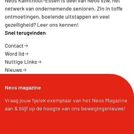
Neos Kalmthout-Essen is deel van Neos vzw, hét
netwerk van ondernemende senioren. Zin in toffe
ontmoetingen, boeiende uitstappen en veel
gezelligheid? Leer ons kennen!
Snel terugvinden
Contact
Word lid
Nuttige Links
Nieuws
Neos magazine
Vraag jouw fysiek exemplaar van het Neos Magazine
aan & blijf op de hoogte van ons bewegingsnieuws!