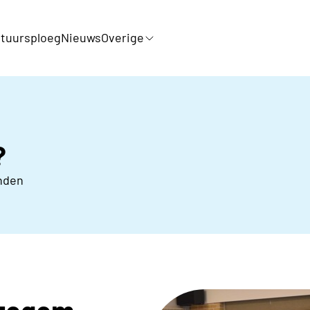
tuursploeg
Nieuws
Overige
?
nden
Izegem