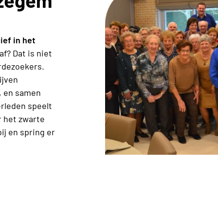
ief in het
af? Dat is niet
rdezoekers.
ijven
n, en samen
erleden speelt
r het zwarte
j en spring er