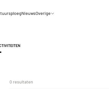
tuursploeg
Nieuws
Overige
TIVITEITEN
T
0 resultaten