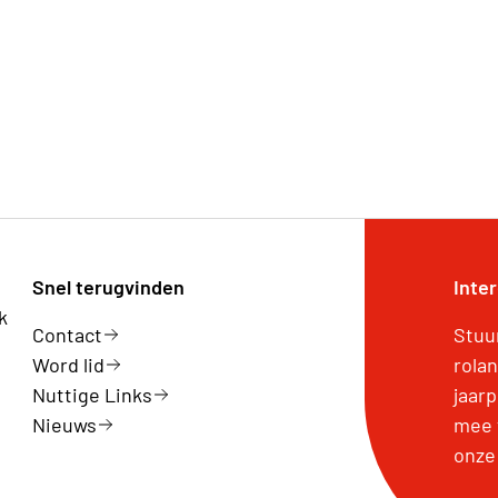
Snel terugvinden
Inte
k
Contact
Stuu
Word lid
rola
Nuttige Links
jaar
Nieuws
mee 
onze