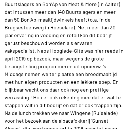
Buurtslagers en Bon’Ap van Meat & More (in Aalter)
dat intussen meer dan 140 Buurtslagers en meer
dan 50 Bon’Ap-maaltijdwinkels heeft (o.a. in de
Brugsesteenweg in Roeselare). Met meer dan 30
jaar ervaring in voeding en retail kan dit bedrijf
gerust beschouwd worden als ervaren
vakspecialist. Neos Hooglede-Gits was hier reeds in
april 2019 op bezoek, maar wegens de grote
belangstelling programmeren dit opnieuw. ’s
Middags nemen we ter plaatse een broodmaaltijd
met hun eigen producten en een lekkere soep. En
blijkbaar wacht ons daar ook nog een prettige
verrassing ! Hou er ook rekening mee dat er wat te
stappen valt in dit bedrijf en dat er ook trappen zijn.
Na de lunch trekken we naar Wingene (Ruiselede)
voor het bezoek aan de alpacafokkerij ‘Sunset
Alpaca’, die werd opgestart in 2018 maar intussen