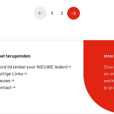
1
2
nel terugvinden
Inte
rd lid (enkel voor NIEUWE leden)
Stuu
ttige Links
en o
ieuws
werk
ontact
je g