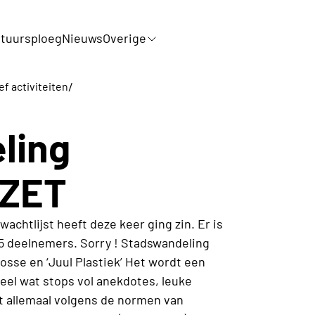
tuursploeg
Nieuws
Overige
/
ef activiteiten
ling
LZET
chtlijst heeft deze keer ging zin. Er is
5 deelnemers. Sorry ! Stadswandeling
sse en ‘Juul Plastiek’ Het wordt een
eel wat stops vol anekdotes, leuke
t allemaal volgens de normen van