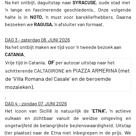
Na het ontbijt, daguitstap naar
SYRACUSE
, oude stad met
’n lange en fascinerende geschiedenis,. Onze volgende
halte is in
NOTO,
’n must voor barokliefhebbers. Daarna
bezoeken we
RAGUSA,
’n afsluiter van formaat.
DAG 3 – zaterdag 06 JUNI 2026
Na het ontbijt maken we tijd voor ’n tweede bezoek aan
CATANIA
.
OF
Vrije tijd in Catania,
per autocar uitstap naar het
en PIAZZA ARMERINA (met
schitterende CALTAGIRONE
de ‘Villa Romana del Casale’ en de beroemde
mozaieken).
DAG 4 – zondag 07 JUNI 2026
Het icoon van Sicilië is natuurlijk de “
ETNA”,
’n actieve
vulkaan en zichtbaar vanuit de weidse omgeving en
ongetwijfeld de belangrijkste bezienswaardigheid. Uitstap
(ter plaatse) naar de Etna niet inbegrepen in de prijs.
We