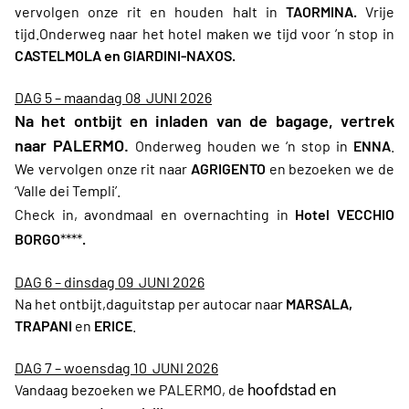
vervolgen onze rit en houden halt in
TAORMINA.
Vrije
tijd.Onderweg naar het hotel maken we tijd voor ’n stop in
CASTELMOLA en GIARDINI-NAXOS.
DAG 5 – maandag 08 JUNI 2026
Na het ontbijt en inladen van de bagage,
vertrek
naar
PALERMO
.
Onderweg houden we ‘n stop in
ENNA
.
We vervolgen onze rit naar
AGRIGENTO
en bezoeken we de
‘Valle dei Templi’.
Check in, avondmaal en overnachting in
Hotel VECCHIO
BORGO
****
.
DAG 6 – dinsdag 09 JUNI 2026
Na het ontbijt,daguitstap per autocar naar
MARSALA,
TRAPANI
en
ERICE
.
DAG 7 – woensdag 10 JUNI 2026
Vandaag bezoeken we PALERMO, de
hoofdstad en