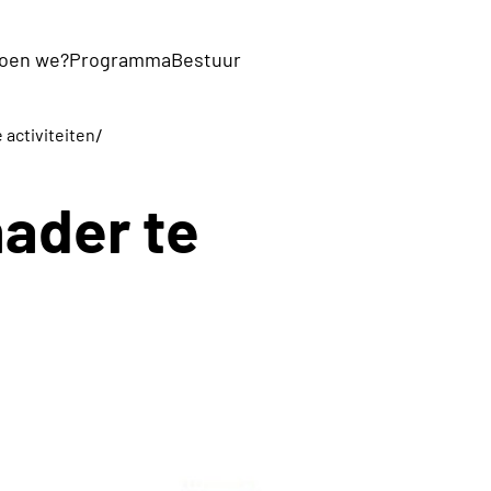
oen we?
Programma
Bestuur
/
activiteiten
ader te