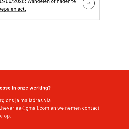
03/09/2026: Wandelen of nader te
bepalen act.
resse in onze werking?
rg ons je mailadres via
.heverlee@gmail.com en we nemen contact
e op.