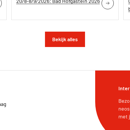
20/8-8/9/2026: Bad Hofgastein 2026
Bekijk alles
Inte
Bezo
aag
neos
met j