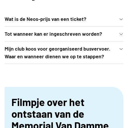
Wat is de Neos-prijs van een ticket?
De voordelige Neos-prijs bedraagt 40 EUR (ipv 46
Tot wanneer kan er ingeschreven worden?
EUR). Neos palmt tribune 3 in met centraal zicht op
Inschrijven kan uiterlijk t.e.m. vrijdag 19 juni 2026 of
Mijn club koos voor georganiseerd busvervoer.
de atletiekprestaties én het hoofdpodium waar o.a.
tot zolang de voorraad strekt.
Waar en wanneer dienen we op te stappen?
het optreden Helmut Lotti plaatsvindt
De busroutes worden opgemaakt nadat
inschrijvingen zijn afgesloten. Een drietal weken
voor aanvang van het evenement (= midden
augustus) ontvangt het clubbestuur de busroute,
Filmpje over het
inclusief alle praktische info, in de mailbox
ontstaan van de
Memorial Van Damme