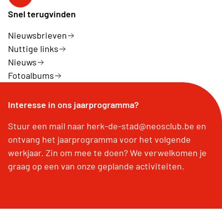
Facebook Herk-de-Stad
Snel terugvinden
Nieuwsbrieven
Nuttige links
Nieuws
Fotoalbums
Interesse in ons jaarprogramma?
Stuur een mail naar herk-de-stad@neosclub.be en
ontvang het jaarprogramma voor het volgende
werkjaar. Zin om mee te doen? We verwelkomen je
graag op een van onze geplande activiteiten.