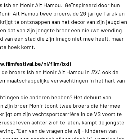
s Ish en Monir Ait Hamou. Geïnspireerd door hun
Monir Ait Hamou twee broers, de 26-jarige Tarek en
rijgt te ontsnappen aan het decor van zijn jeugd en
 en dat van zijn jongste broer een nieuwe wending.
d van een stad die zijn imago niet mee heeft, maar
hte hoek komt.
.filmfestival.be/nl/film/bxl
)
 de broers Ish en Monir Ait Hamou in
BXL
ook de
s en maatschappelijke verwachtingen in het hart van
achtingen die anderen hebben? Het debuut van
n zijn broer Monir toont twee broers die hiermee
rijgt om zijn vechtsportcarrière in de VS voort te
 Brussel even achter zich te laten, kampt de jongste
ving. "Een van de vragen die wij - kinderen van
droom een ​​geschenk of een vloek is", vertelde Ish