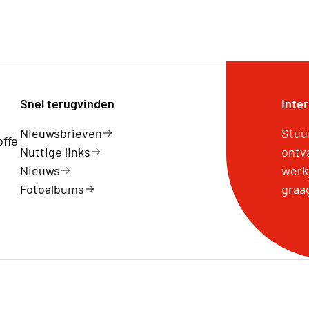
Snel terugvinden
Inte
Nieuwsbrieven
Stuu
offe
Nuttige links
ontv
Nieuws
werk
Fotoalbums
graa