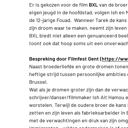
Er is gekozen voor de film
BXL
van de broer
eigen jeugd in de hoofdstad, volgen Ish en 
de 12-jarige Fouad. Wanneer Tarek de kans k
zijn droom waar te maken, neemt zijn leven
BXL biedt niet alleen een genuanceerd beel
toont ook dat hoop soms uit een onverwac
Bespreking door Filmfest Gent (
https://www
Naast broederliefde en grote dromen tonen
heftige strijd tussen persoonlijke ambitie
Brussel.
Wat als je dromen groter zijn dan de verw
schrijver/danser/filmmaker Ish Ait Hamou e
worstelen. Terwijl de oudere broer de kans k
zetten en zijn leven als fabrieksarbeider in
met de verwachtingen en druk van zijn omge
immigranten - wilden onderzoeken is of een 