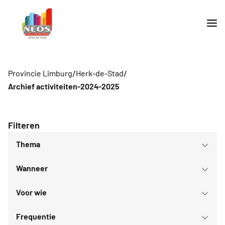
/
/
Provincie Limburg
Herk-de-Stad
Archief activiteiten-2024-2025
Filteren
Thema
Wanneer
Culturele daguitstappen
Culturele evenementen
Voor wie
Ontspanningsnamiddagen
augustus
2026
Lezingen
Frequentie
Voor iedereen
ma
di
wo
do
vr
za
zo
Daguitstappen en bedrijfsbezoeken