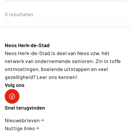
Voor alle Neos leden
27
28
29
30
31
1
2
Sport- en bewegingsactiviteiten
Eenmalig
Voor Neos leden van de eigen afdeling
3
4
5
6
7
8
9
0 resultaten
Gezellig samenzijn
Wederkerend
10
11
12
13
14
15
16
Reis
17
18
19
20
21
22
23
24
25
26
27
28
29
30
31
1
2
3
4
5
6
Neos Herk-de-Stad
Vandaag
Wissen
Neos Herk-de-Stad is deel van Neos vzw, hét
netwerk van ondernemende senioren. Zin in toffe
ontmoetingen, boeiende uitstappen en veel
gezelligheid? Leer ons kennen!
Volg ons
Facebook Herk-de-Stad
Snel terugvinden
Nieuwsbrieven
Nuttige links