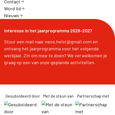
Contact
Word lid
Nieuws
Interesse in het jaarprogramma 2026-2027
Stuur een mail naar neos.heist@gmail.com en
ontvang het jaarprogramma voor het volgende
werkjaar. Zin om mee te doen? We verwelkomen je
graag op een van onze geplande activiteiten.
Gesubsideerd door
Met de steun van
Partnerschap met