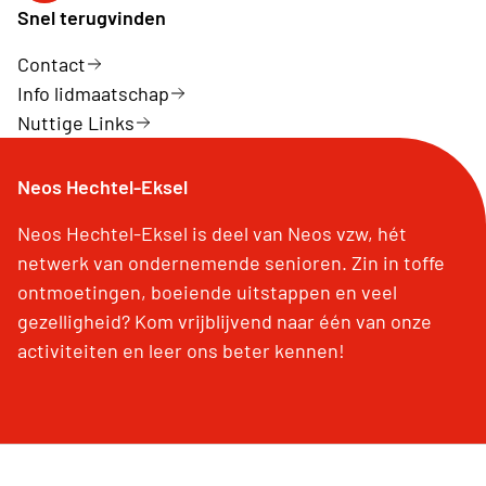
Snel terugvinden
Contact
Info lidmaatschap
Nuttige Links
Neos Hechtel-Eksel
Neos Hechtel-Eksel is deel van Neos vzw, hét
netwerk van ondernemende senioren. Zin in toffe
ontmoetingen, boeiende uitstappen en veel
gezelligheid? Kom vrijblijvend naar één van onze
activiteiten en leer ons beter kennen!