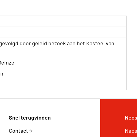
 gevolgd door geleid bezoek aan het Kasteel van
 Deinze
ën
Snel terugvinden
Neos
Contact
Neos