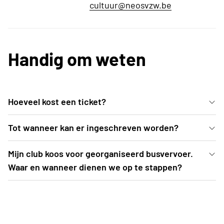
cultuur@neosvzw.be
Handig om weten
Hoeveel kost een ticket?
Een ticket categorie 1 (= parterre + eerste rijen 1e
Tot wanneer kan er ingeschreven worden?
balkon) kost 56 EUR. Een ticket categorie 2
Inschrijven kan uiterlijk t.e.m. 2 oktober 2026 of tot
Mijn club koos voor georganiseerd busvervoer.
bedraagt 46 EUR.
zolang de voorraad strekt (= teller op 0 -> als
Waar en wanneer dienen we op te stappen?
deelnemers kom je automatisch op wachtlijst
De busroutes worden opgemaakt nadat
terecht. Je dient nog niet te betalen)
inschrijvingen zijn afgesloten. Een drietal weken
voor aanvang van het evenement (= begin