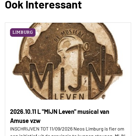
Ook Interessant
november) ontvangt het clubbestuur de busroute,
inclusief alle praktische info, in de mailbox
LIMBURG
2026.10.11 L "MIJN Leven" musical van
Amuse vzw
INSCHRIJVEN TOT 11/09/2026 Neos Limburg is fier om
een initiatief uit de provincie te kunnen steunen. MIJN