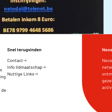
Snel terugvinden
Neos
Contact
Neos
Info lidmaatschap
netw
en
Nuttige Links
ontm
ing
geze
acti
 de