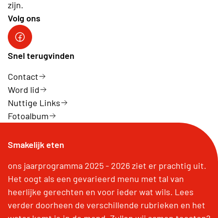
zijn.
Volg ons
Neos Hasselt
Snel terugvinden
Contact
Word lid
Nuttige Links
Fotoalbum
Smakelijk eten
ons jaarprogramma 2025 - 2026 ziet er prachtig uit.
Het oogt als een gevarieerd menu met tal van
heerlijke gerechten en voor ieder wat wils. Lees
verder doorheen de verschillende rubrieken en het
water komt je in de mond. Zullen wij samen toosten?