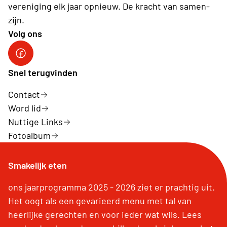
vereniging elk jaar opnieuw. De kracht van samen-
zijn.
Volg ons
Neos Hasselt
Snel terugvinden
Contact
Word lid
Nuttige Links
Fotoalbum
Smakelijk eten
ons jaarprogramma 2025 - 2026 ziet er prachtig uit.
Het oogt als een gevarieerd menu met tal van
heerlijke gerechten en voor ieder wat wils. Lees