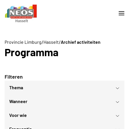
/
/
Provincie Limburg
Hasselt
Archief activiteiten
Programma
Filteren
Thema
Wanneer
Culturele daguitstappen
Reis
Voor wie
Culturele evenementen
augustus
2026
Sport- en bewegingsactiviteiten
Frequentie