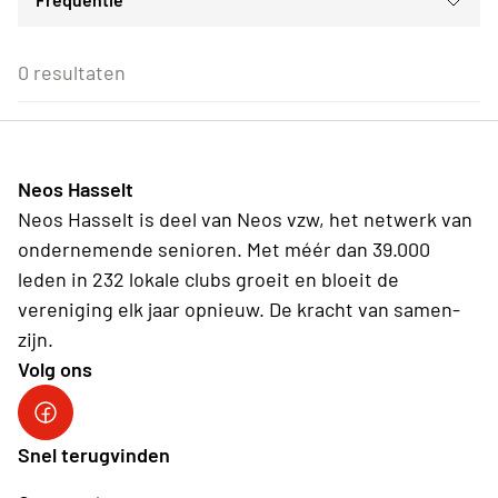
Voor iedereen
ma
di
wo
do
vr
za
zo
Gezellig samenzijn
Voor alle Neos leden
27
28
29
30
31
1
2
Daguitstappen en bedrijfsbezoeken
Eenmalig
Voor Neos leden van de eigen afdeling
3
4
5
6
7
8
9
0 resultaten
Lezingen
Wederkerend
10
11
12
13
14
15
16
Ontspanningsnamiddagen
17
18
19
20
21
22
23
Limburg
24
25
26
27
28
29
30
31
1
2
3
4
5
6
Neos Hasselt
Vandaag
Wissen
Neos Hasselt is deel van Neos vzw, het netwerk van
ondernemende senioren. Met méér dan 39.000
leden in 232 lokale clubs groeit en bloeit de
vereniging elk jaar opnieuw. De kracht van samen-
zijn.
Volg ons
Neos Hasselt
Snel terugvinden