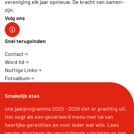
vereniging elk jaar opnieuw. De kracht van samen-
zijn.
Volg ons
Neos Hasselt
Snel terugvinden
Contact
Word lid
Nuttige Links
Fotoalbum
Smakelijk eten
ons jaarprogramma 2025 - 2026 ziet er prachtig uit.
Het oogt als een gevarieerd menu met tal van
heerlijke gerechten en voor ieder wat wils. Lees
verder doorheen de verschillende rubrieken en het